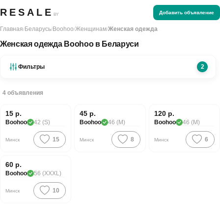
RESALE
Добавить объявление
BY
Главная
Беларусь
Boohoo
Женщинам
Женская одежда
/
/
/
/
Женская одежда Boohoo в Беларуси
Фильтры
2
4
объявления
Хорошая цена
15 р.
45 р.
120 р.
Boohoo
42 (S)
Boohoo
46 (M)
Boohoo
46 (M)
15
8
6
Минск
Минск
Минск
60 р.
Boohoo
56 (XXXL)
10
Минск