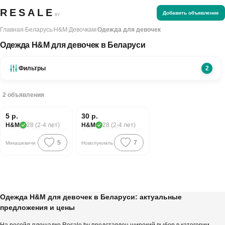
RESALE
Добавить объявление
BY
Главная
Беларусь
H&M
Девочкам
Одежда для девочек
/
/
/
/
Одежда H&M для девочек в Беларуси
Фильтры
2
2
объявления
5 р.
30 р.
H&M
28 (2-4 лет)
H&M
28 (2-4 лет)
5
7
Микашевичи
Новолукомль
Одежда H&M для девочек в Беларуси: актуальные
предложения и цены