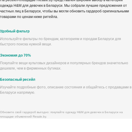
На ресейл-площадке Resale.by представлен широкий выбор в категории
одежда H&M для девочек в Беларуси. Мы собрали лучшие предложения от
частных лиц в Беларуси, чтобы вы могли обновить гардероб оригинальными
товарами по ценам ниже ритейла.
Удобный фильтр
Используйте фильтры по брендам, категориям и городам Беларуси для
быстрого поиска нужной вещи.
Экономия до 70%
Покупайте вещи культовых дизайнеров и популярных брендов значительно
дешевле, чем в фирменных бутиках.
Безопасный ресейл
Изучайте подробные фото, описание состояния и общайтесь с продавцами в
Беларуси напрямую.
Обновите свой гардероб выгодно: покупайте одежду H&M для девочек в Беларуси на
площадке объявлений Resale.by.