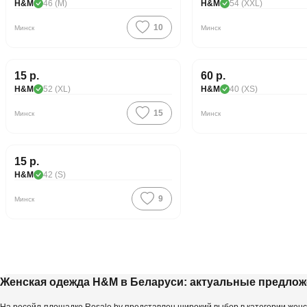
H&M
46 (M)
H&M
54 (XXL)
10
Минск
Минск
Хорошая цена
15 р.
60 р.
H&M
52 (XL)
H&M
40 (XS)
15
Минск
Минск
Хорошая цена
15 р.
H&M
42 (S)
9
Минск
Женская одежда H&M в Беларуси: актуальные предлож