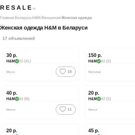
RESALE
BY
Главная
Беларусь
H&M
Женщинам
Женская одежда
/
/
/
/
Женская одежда H&M в Беларуси
17
объявлений
30 р.
150 р.
H&M
52 (XL)
H&M
42 (S)
10
Минск
Могилев
40 р.
20 р.
H&M
44 (M)
H&M
42 (S)
11
Минск
Минск
20 р.
45 р.