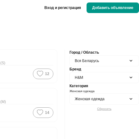
Вход и регистрация
Добавить объявление
Город / Область
Вся Беларусь
 (S)
Бренд
12
H&M
ая цена
Категория
Женская одежда
Женская одежда
 (M)
Сбросить
14
ая цена