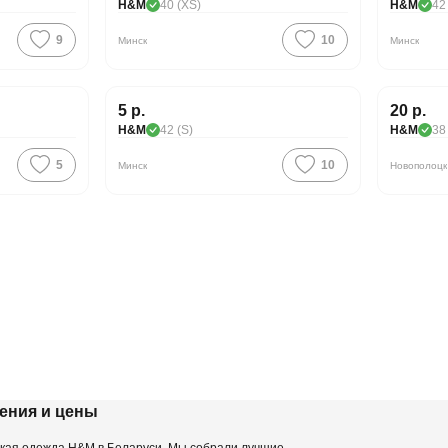
H&M
40 (XS)
H&M
42
9
10
Минск
Минск
Хорошая цена
5 р.
20 р.
H&M
42 (S)
H&M
38
5
10
Минск
Новополоцк
ения и цены