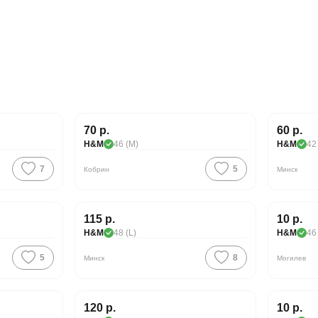
70 р.
60 р.
H&M
46 (M)
H&M
42
7
5
Кобрин
Минск
Хорош
115 р.
10 р.
H&M
48 (L)
H&M
46
5
8
Минск
Могилев
Хорош
120 р.
10 р.