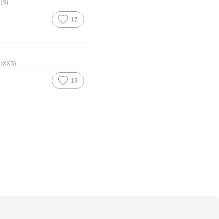
 (S)
17
 (XXS)
13