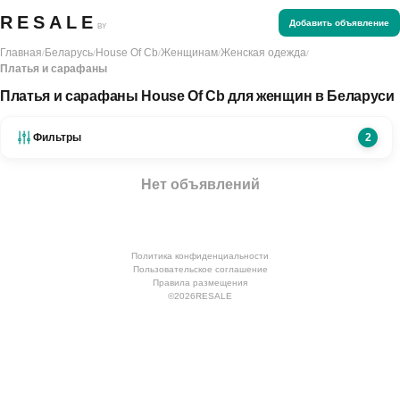
RESALE
Добавить объявление
BY
Главная
Беларусь
House Of Cb
Женщинам
Женская одежда
/
/
/
/
/
Платья и сарафаны
Платья и сарафаны House Of Cb для женщин в Беларуси
Фильтры
2
Нет объявлений
Политика конфиденциальности
Пользовательское соглашение
Правила размещения
©
2026
RESALE