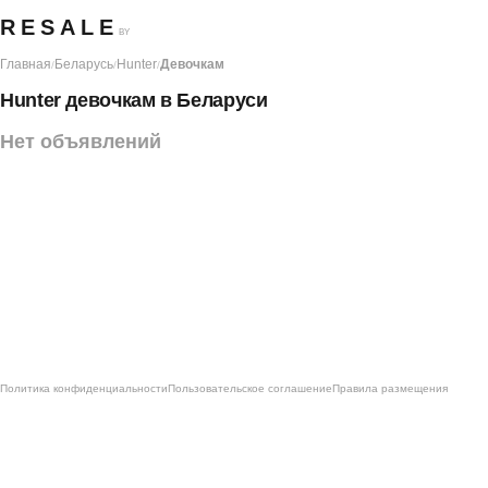
RESALE
BY
Главная
Беларусь
Hunter
Девочкам
/
/
/
Hunter девочкам в Беларуси
Нет объявлений
Политика конфиденциальности
Пользовательское соглашение
Правила размещения