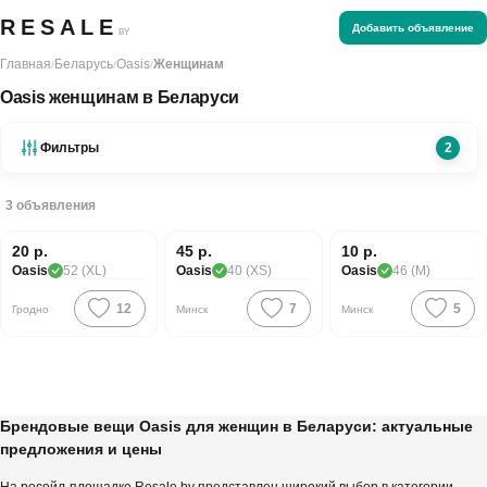
RESALE
Добавить объявление
BY
Главная
Беларусь
Oasis
Женщинам
/
/
/
Oasis женщинам в Беларуси
Фильтры
2
3
объявления
Хорошая цена
20 р.
45 р.
10 р.
Oasis
52 (XL)
Oasis
40 (XS)
Oasis
46 (M)
12
7
5
Гродно
Минск
Минск
Брендовые вещи Oasis для женщин в Беларуси: актуальные
предложения и цены