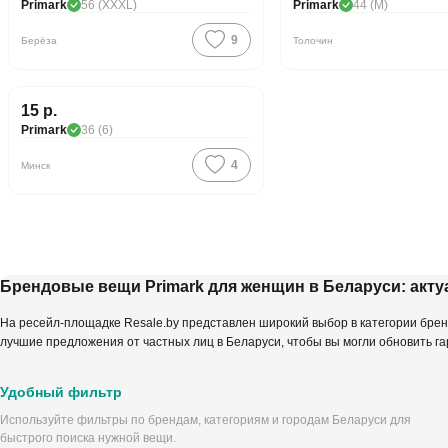
Primark
56 (XXXL)
Primark
44 (M)
9
Берёза
Толочин
15 р.
Primark
36 (6)
4
Минск
Брендовые вещи Primark для женщин в Беларуси: акт
На ресейл-площадке Resale.by представлен широкий выбор в категории бре
лучшие предложения от частных лиц в Беларуси, чтобы вы могли обновить г
Удобный фильтр
Используйте фильтры по брендам, категориям и городам Беларуси для
быстрого поиска нужной вещи.