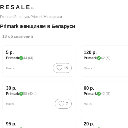
RESALE
BY
Главная
Беларусь
Primark
Женщинам
/
/
/
Primark женщинам в Беларуси
13
объявлений
Хорошая цена
5 р.
120 р.
Primark
44 (M)
Primark
42 (S)
15
Минск
Минск
30 р.
60 р.
Primark
58 (4XL)
Primark
42 (S)
7
Минск
Минск
95 р.
20 р.