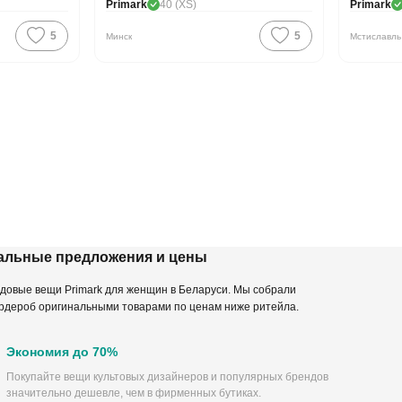
Primark
40 (XS)
Primark
5
5
Минск
Мстиславль
уальные предложения и цены
ндовые вещи Primark для женщин в Беларуси. Мы собрали
ардероб оригинальными товарами по ценам ниже ритейла.
Экономия до 70%
Покупайте вещи культовых дизайнеров и популярных брендов
значительно дешевле, чем в фирменных бутиках.