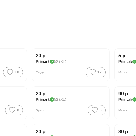
Хорош
20 р.
5 р.
Primark
52 (XL)
Primark
10
12
Слуцк
Минск
20 р.
90 р.
Primark
52 (XL)
Primark
8
6
Брест
Минск
20 р.
30 р.