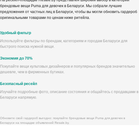
На ресейл-площадке Resale.by представлен широкий выбор в категории
брендовые вещи Puma для девочек в Беларуси. Мы собрали лучшие
предложения от частных лиц в Беларуси, чтобы вы могли обновить гардероб
оригинальными товарами по ценам ниже ритейла.
Удобный фильтр
Используйте фильтры по брендам, категориям и городам Беларуси для
быстрого поиска нужной вещи.
Экономия до 70%
Покупайте вещи культовых дизайнеров и популярных брендов значительно
дешевле, чем в фирменных бутиках.
Безопасный ресейл
Изучайте подробные фото, описание состояния и общайтесь с продавцами в
Беларуси напрямую.
Обновите свой гардероб выгодно: покупайте брендовые вещи Puma для девочек в
Беларуси на площадке объявлений Resale.by.