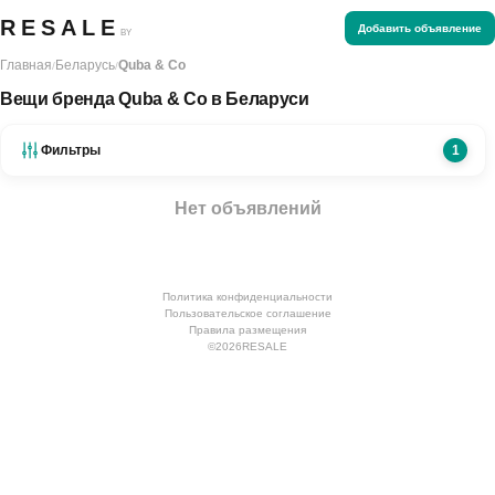
RESALE
Добавить объявление
BY
Главная
Беларусь
Quba & Co
/
/
Вещи бренда Quba & Co в Беларуси
Фильтры
1
Нет объявлений
Политика конфиденциальности
Пользовательское соглашение
Правила размещения
©
2026
RESALE