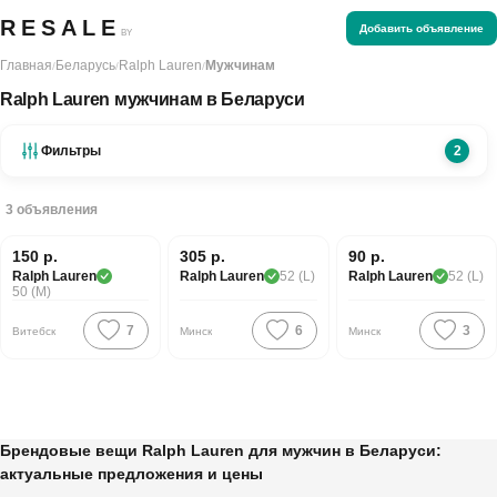
RESALE
Добавить объявление
BY
Главная
Беларусь
Ralph Lauren
Мужчинам
/
/
/
Ralph Lauren мужчинам в Беларуси
Фильтры
2
3
объявления
150 р.
305 р.
90 р.
PREMIUM
PREMIUM
PREMIUM
Ralph Lauren
Ralph Lauren
52 (L)
Ralph Lauren
52 (L)
50 (M)
7
6
3
Витебск
Минск
Минск
Брендовые вещи Ralph Lauren для мужчин в Беларуси:
актуальные предложения и цены