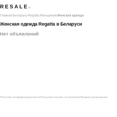
RESALE
BY
Главная
Беларусь
Regatta
Женщинам
Женская одежда
/
/
/
/
Женская одежда Regatta в Беларуси
Нет объявлений
Политика конфиденциальности
Пользовательское соглашение
Правила размещения