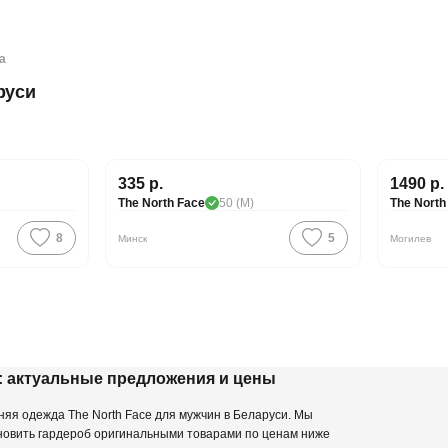
а
руси
335 р.
1490 р.
PREMIUM
PREMIU
The North Face
50 (M)
The North
8
5
Минск
Могилев
и: актуальные предложения и цены
няя одежда The North Face для мужчин в Беларуси. Мы
бновить гардероб оригинальными товарами по ценам ниже