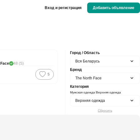
Вход и регистрация
Добавить объявление
Город / Область
M
Вся Беларусь
 Face
48 (S)
Бренд
5
The North Face
Категория
/
Мужская одежда
Верхняя одежда
Верхняя одежда
Сбросить