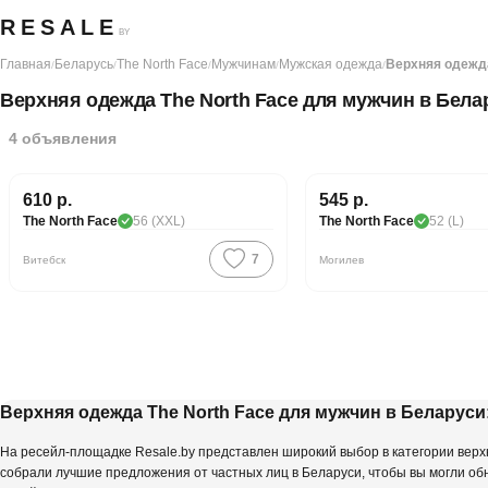
RESALE
BY
Главная
Беларусь
The North Face
Мужчинам
Мужская одежда
Верхняя одежд
/
/
/
/
/
Верхняя одежда The North Face для мужчин в Бела
4
объявления
610 р.
545 р.
PREMIUM
PREMIUM
The North Face
56 (XXL)
The North Face
52 (L)
7
Витебск
Могилев
Верхняя одежда The North Face для мужчин в Беларус
На ресейл-площадке Resale.by представлен широкий выбор в категории верх
собрали лучшие предложения от частных лиц в Беларуси, чтобы вы могли о