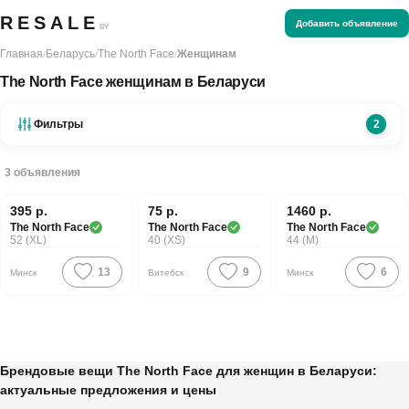
RESALE
Добавить объявление
BY
Главная
Беларусь
The North Face
Женщинам
/
/
/
The North Face женщинам в Беларуси
Фильтры
2
3
объявления
Хорошая цена
395 р.
75 р.
1460 р.
PREMIUM
PREMIUM
PREMIUM
The North Face
The North Face
The North Face
52 (XL)
40 (XS)
44 (M)
13
9
6
Минск
Витебск
Минск
Брендовые вещи The North Face для женщин в Беларуси:
актуальные предложения и цены