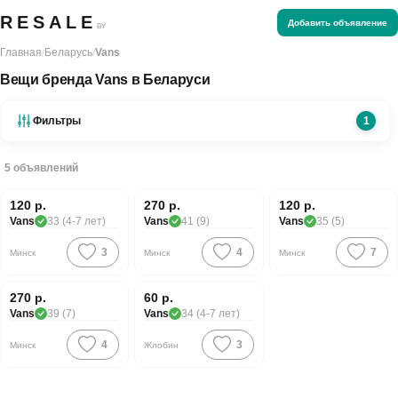
RESALE
Добавить объявление
BY
Главная
Беларусь
Vans
/
/
Вещи бренда Vans в Беларуси
Фильтры
1
5
объявлений
120 р.
270 р.
120 р.
Vans
33 (4-7 лет)
Vans
41 (9)
Vans
35 (5)
3
4
7
Минск
Минск
Минск
270 р.
60 р.
Vans
39 (7)
Vans
34 (4-7 лет)
4
3
Минск
Жлобин