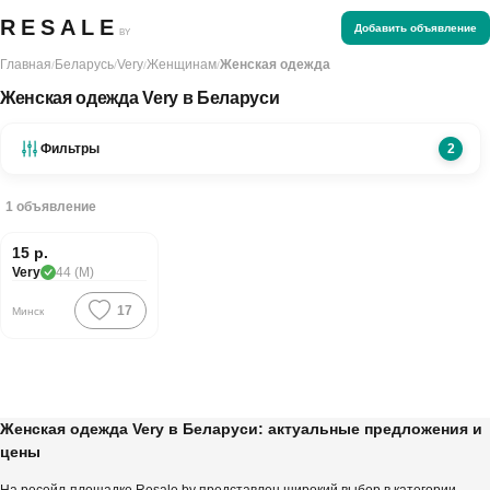
RESALE
Добавить объявление
BY
Главная
Беларусь
Very
Женщинам
Женская одежда
/
/
/
/
Женская одежда Very в Беларуси
Фильтры
2
1
объявление
Хорошая цена
15 р.
Very
44 (M)
17
Минск
Женская одежда Very в Беларуси: актуальные предложения и
цены