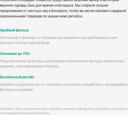
На ресейл-площадке Resale.by представлен широкий выбор в категории
верхняя одежда Zara для мужчин в Беларуси. Мы собрали лучшие
предложения от частных лиц в Беларуси, чтобы вы могли обновить гардероб
оригинальными товарами по ценам ниже ритейла.
Удобный фильтр
Используйте фильтры по брендам, категориям и городам Беларуси для
быстрого поиска нужной вещи.
Экономия до 70%
Покупайте вещи культовых дизайнеров и популярных брендов значительно
дешевле, чем в фирменных бутиках.
Безопасный ресейл
Изучайте подробные фото, описание состояния и общайтесь с продавцами в
Беларуси напрямую.
Обновите свой гардероб выгодно: покупайте верхнюю одежду Zara для мужчин в Беларуси
на площадке объявлений Resale.by.