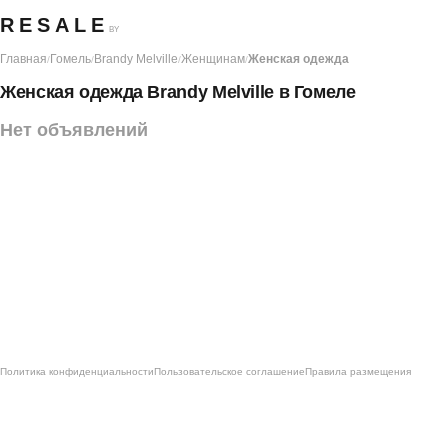
RESALE
BY
Главная
Гомель
Brandy Melville
Женщинам
Женская одежда
/
/
/
/
Женская одежда Brandy Melville в Гомеле
Нет объявлений
Политика конфиденциальности
Пользовательское соглашение
Правила размещения