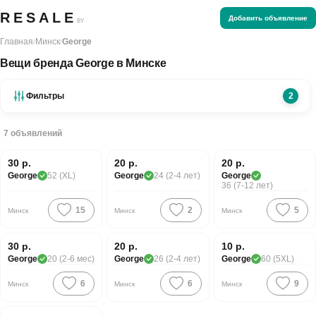
RESALE
Добавить объявление
BY
Главная
Минск
George
/
/
Вещи бренда George в Минске
Фильтры
2
7
объявлений
Хорошая цена
30 р.
20 р.
20 р.
George
52 (XL)
George
24 (2-4 лет)
George
36 (7-12 лет)
15
2
5
Минск
Минск
Минск
Хорошая цена
30 р.
20 р.
10 р.
George
20 (2-6 мес)
George
26 (2-4 лет)
George
60 (5XL)
6
6
9
Минск
Минск
Минск