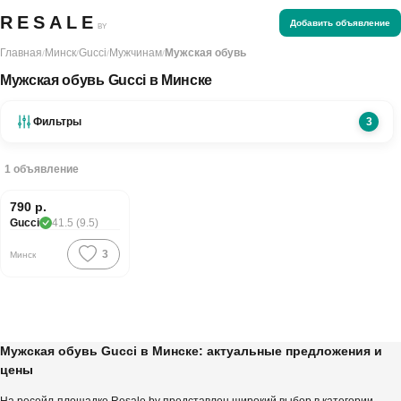
RESALE
Добавить объявление
BY
Главная
Минск
Gucci
Мужчинам
Мужская обувь
/
/
/
/
Мужская обувь Gucci в Минске
Фильтры
3
1
объявление
790 р.
LUX
Gucci
41.5 (9.5)
3
Минск
Мужская обувь Gucci в Минске: актуальные предложения и
цены