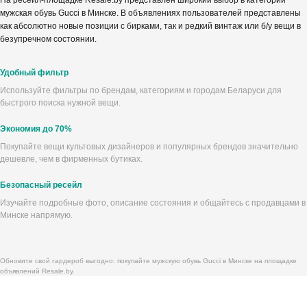
На ресейл-площадке Resale.by представлен широкий выбор в категории
мужская обувь Gucci в Минске. В объявлениях пользователей представлены
как абсолютно новые позиции с бирками, так и редкий винтаж или б/у вещи в
безупречном состоянии.
Удобный фильтр
Используйте фильтры по брендам, категориям и городам Беларуси для
быстрого поиска нужной вещи.
Экономия до 70%
Покупайте вещи культовых дизайнеров и популярных брендов значительно
дешевле, чем в фирменных бутиках.
Безопасный ресейл
Изучайте подробные фото, описание состояния и общайтесь с продавцами в
Минске напрямую.
Обновите свой гардероб выгодно: покупайте мужскую обувь Gucci в Минске на площадке
объявлений Resale.by.