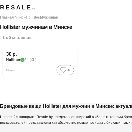
RESALE
BY
Главная
Минск
Hollister
Мужчинам
/
/
/
Hollister мужчинам в Минске
1
объявление
30 р.
Hollister
54 (XL)
6
Минск
Брендовые вещи Hollister для мужчин в Минске: акту
На ресейл-площадке Resale.by представлен широкий выбор в категории бренд
пользователей представлены как абсолютно новые позиции с бирками, так и 