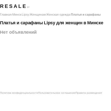
RESALE
BY
Главная
Минск
Lipsy
Женщинам
Женская одежда
Платья и сарафаны
/
/
/
/
/
Платья и сарафаны Lipsy для женщин в Минске
Нет объявлений
Политика конфиденциальности
Пользовательское соглашение
Правила размещения