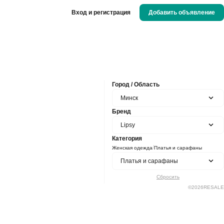
Вход и регистрация
Добавить объявление
Город / Область
Минск
Бренд
Lipsy
Категория
/
Женская одежда
Платья и сарафаны
Платья и сарафаны
Сбросить
©
2026
RESALE