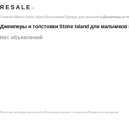
RESALE
BY
Главная
Минск
Stone Island
Мальчикам
Одежда для мальчиков
Джемперы и то
/
/
/
/
/
Джемперы и толстовки Stone Island для мальчиков
Нет объявлений
Политика конфиденциальности
Пользовательское соглашение
Правила размещения