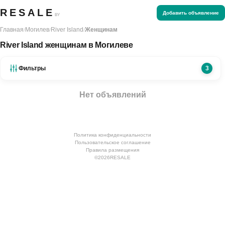
RESALE
Добавить объявление
BY
Главная
Могилев
River Island
Женщинам
/
/
/
River Island женщинам в Могилеве
Фильтры
3
Нет объявлений
Политика конфиденциальности
Пользовательское соглашение
Правила размещения
©
2026
RESALE