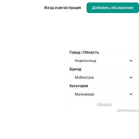
Вход и регистрация
Добавить объявление
Город / Область
Новополоцк
Бренд
Mothercare
Категория
Мальчикам
Сбросить
©
2026
RESALE