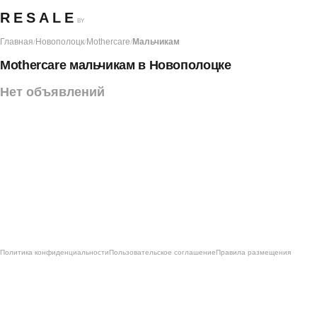
RESALE
BY
Главная
Новополоцк
Mothercare
Мальчикам
/
/
/
Mothercare мальчикам в Новополоцке
Нет объявлений
Политика конфиденциальности
Пользовательское соглашение
Правила размещения