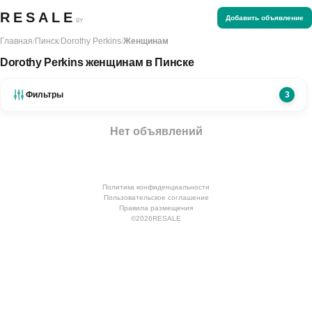
RESALE
Добавить объявление
BY
Главная
Пинск
Dorothy Perkins
Женщинам
/
/
/
Dorothy Perkins женщинам в Пинске
Фильтры
3
Нет объявлений
Политика конфиденциальности
Пользовательское соглашение
Правила размещения
©
2026
RESALE