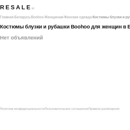
RESALE
BY
Главная
Беларусь
Boohoo
Женщинам
Женская одежда
Костюмы блузки и р
/
/
/
/
/
Костюмы блузки и рубашки Boohoo для женщин в 
Нет объявлений
Политика конфиденциальности
Пользовательское соглашение
Правила размещения