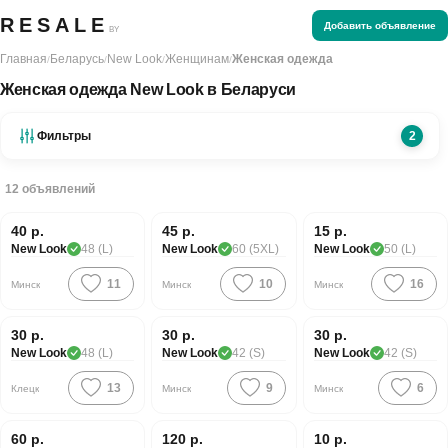
RESALE
Добавить объявление
BY
Главная
Беларусь
New Look
Женщинам
Женская одежда
/
/
/
/
Женская одежда New Look в Беларуси
Фильтры
2
12
объявлений
Хорошая цена
40 р.
45 р.
15 р.
New Look
48 (L)
New Look
60 (5XL)
New Look
50 (L)
11
10
16
Минск
Минск
Минск
Хорошая цена
Хорошая цена
30 р.
30 р.
30 р.
New Look
48 (L)
New Look
42 (S)
New Look
42 (S)
13
9
6
Клецк
Минск
Минск
Хорошая цена
60 р.
120 р.
10 р.