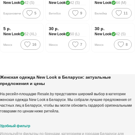
New Look
42 (S)
New Look
42 (S)
New Look
44 (M)
5
9
11
Барановичи
Витебск
Вилейка
Хорошая цена
Хорошая цена
Хорошая цена
5 р.
30 р.
30 р.
New Look
52 (XL)
New Look
50 (L)
New Look
42 (S)
16
7
8
Минск
Минск
Минск
Женская одежда New Look в Беларуси: актуальные
предложения и цены
На ресейл-площадке Resale.by представлен широкий выбор в категории
женская одежда New Look в Беларуси. Мы собрали лучшие предложения от
частных лиц в Беларуси, чтобы вы могли обновить гардероб оригинальными
товарами по ценам ниже ритейла.
Удобный фильтр
Используйте фильтры по брендам, категориям и городам Беларуси для