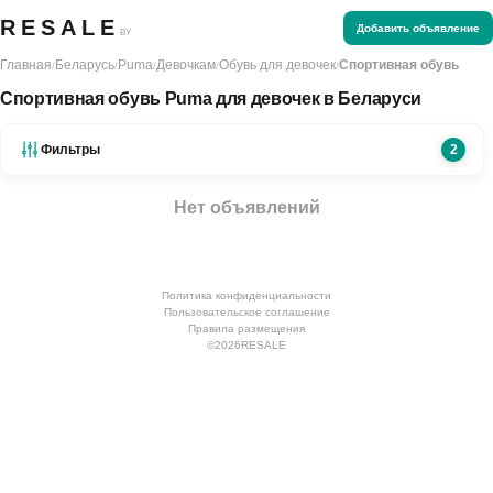
RESALE
Добавить объявление
BY
Главная
Беларусь
Puma
Девочкам
Обувь для девочек
Спортивная обувь
/
/
/
/
/
Спортивная обувь Puma для девочек в Беларуси
Фильтры
2
Нет объявлений
Политика конфиденциальности
Пользовательское соглашение
Правила размещения
©
2026
RESALE