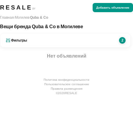
RESALE
Добавить объявление
BY
Главная
Могилев
Quba & Co
/
/
Вещи бренда Quba & Co в Могилеве
Фильтры
2
Нет объявлений
Политика конфиденциальности
Пользовательское соглашение
Правила размещения
©
2026
RESALE